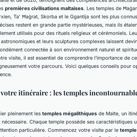
 Malte et de Gozo, témoignent des compétences architectura
es
premières civilisations maltaises
. Les temples de Ħaġa
xien, Ta' Ħaġrat, Skorba et le Ggantija sont les plus connus
écises restent en grande partie mystérieuses, mais ils étaien
ement utilisés pour des rituels religieux et cérémoniels. Le
 astronomiques et leurs sculptures complexes laissent devi
fondément connectée à son environnement naturel et spiritue
tre visite, il est essentiel de comprendre l’importance de ce
igneusement votre parcours. Voici quelques conseils pour o
ience.
 votre itinéraire : les temples incontournabl
ier pleinement les
temples mégalithiques
de Malte, un itin
st nécessaire. Chaque temple possède ses caractéristiques u
ttention particulière. Commencez votre visite par le
temple