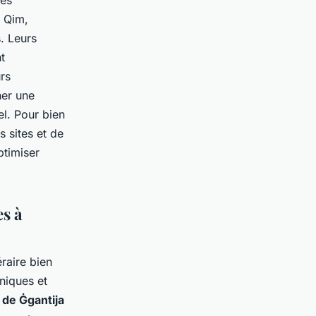
les
r Qim,
. Leurs
t
urs
ner une
l. Pour bien
s sites et de
ptimiser
es à
éraire bien
niques et
 de Ġgantija