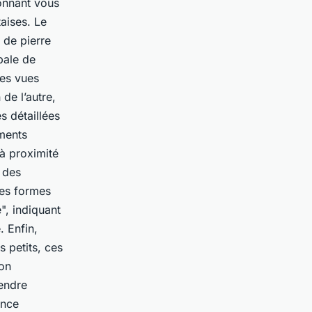
ionnant vous
aises. Le
 de pierre
ipale de
des vues
de l’autre,
s détaillées
ements
 à proximité
 des
des formes
", indiquant
. Enfin,
s petits, ces
ion
endre
ence