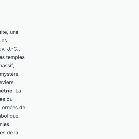
lte, une
 Les
v. J.-C.,
ces temples
assif,
 mystère,
eviers.
étrie
. La
res ou
t ornées de
mbolique.
nies
es de la