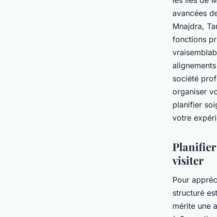
les îles de
avancées d
Mnajdra, Tar
fonctions pr
vraisemblabl
alignements
société pro
organiser vo
planifier so
votre expér
Planifier
visiter
Pour appréc
structuré e
mérite une a