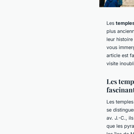
Les
temples
plus ancien
leur histoir
vous immerge
article est 
visite inou
Les temp
fascinan
Les temples
se distingue
av. J.-C., i
que les pyr