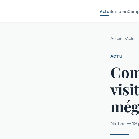
Actu
Bon plan
Camp
Accueil
›
Actu
ACTU
Com
visi
még
Nathan — 19 j