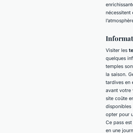
enrichissan
nécessitent 
l’atmosphère
Informati
Visiter les
t
quelques inf
temples sont
la saison. G
tardives en é
avant votre 
site coûte e
disponibles 
opter pour 
Ce pass est 
en une journ