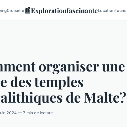
📰
Explorationfascinante
ing
Croisière
Location
Touri
ment organiser une
te des temples
alithiques de Malte?
uin 2024 — 7 min de lecture