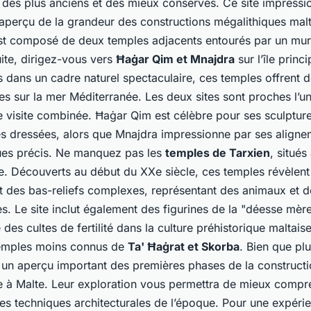
n des plus anciens et des mieux conservés. Ce site impress
aperçu de la grandeur des constructions mégalithiques malt
t composé de deux temples adjacents entourés par un mur
ite, dirigez-vous vers
Ħaġar Qim et Mnajdra
sur l’île princ
s dans un cadre naturel spectaculaire, ces temples offrent 
 sur la mer Méditerranée. Les deux sites sont proches l’un 
ne visite combinée. Ħaġar Qim est célèbre pour ses sculpture
res dressées, alors que Mnajdra impressionne par ses align
es précis. Ne manquez pas les
temples de Tarxien
, situés
te. Découverts au début du XXe siècle, ces temples révèlent
et des bas-reliefs complexes, représentant des animaux et 
. Le site inclut également des figurines de la "déesse mère
 des cultes de fertilité dans la culture préhistorique maltaise
 temples moins connus de
Ta' Ħaġrat et Skorba
. Bien que plu
t un aperçu important des premières phases de la construct
e à Malte. Leur exploration vous permettra de mieux compr
des techniques architecturales de l’époque. Pour une expéri