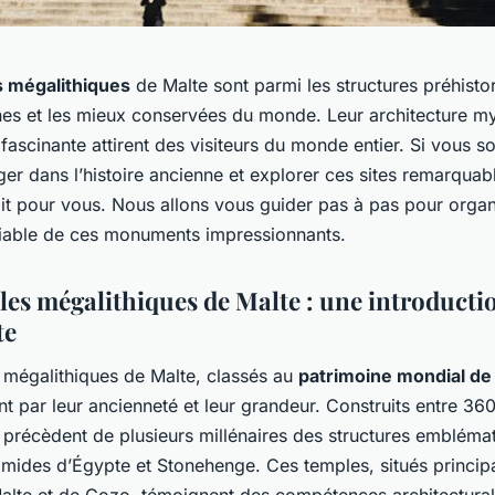
 mégalithiques
de Malte sont parmi les structures préhisto
nes et les mieux conservées du monde. Leur architecture my
e fascinante attirent des visiteurs du monde entier. Si vous s
r dans l’histoire ancienne et explorer ces sites remarquabl
fait pour vous. Nous allons vous guider pas à pas pour orga
bliable de ces monuments impressionnants.
les mégalithiques de Malte : une introducti
te
 mégalithiques de Malte, classés au
patrimoine mondial d
nt par leur ancienneté et leur grandeur. Construits entre 36
ls précèdent de plusieurs millénaires des structures emblémat
amides d’Égypte et Stonehenge. Ces temples, situés princip