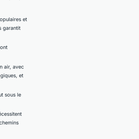
opulaires et
 garantit
sont
n air, avec
giques, et
ut sous le
écessitent
 chemins