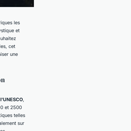
riques les
stique et
ouhaitez
es, cet
niser une
on
e l'UNESCO
,
00 et 2500
iques telles
alement sur