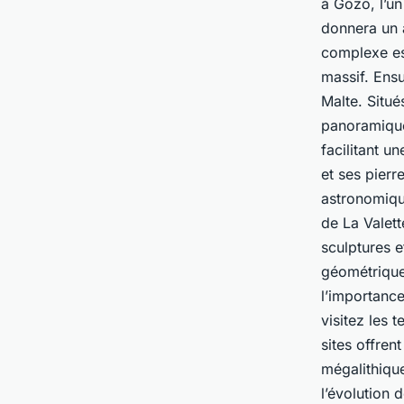
à Gozo, l’u
donnera un 
complexe es
massif. Ensu
Malte. Situé
panoramiques
facilitant u
et ses pier
astronomiqu
de La Valet
sculptures 
géométriques
l’importance
visitez les
sites offren
mégalithiqu
l’évolution 