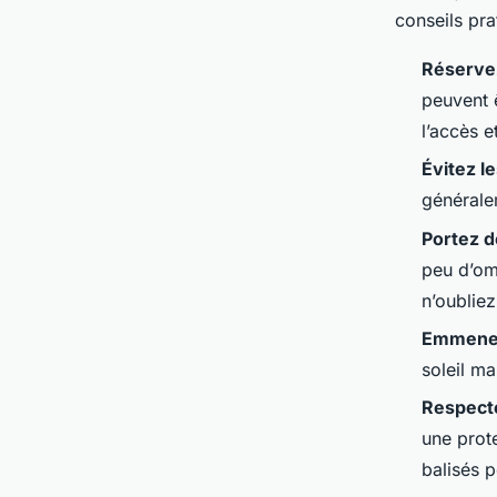
conseils pra
Réservez
peuvent 
l’accès et
Évitez l
générale
Portez d
peu d’om
n’oubliez
Emmenez
soleil ma
Respecte
une prot
balisés p