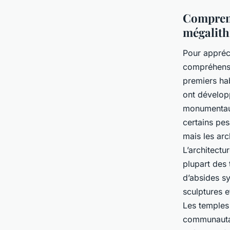
Comprendr
mégalith
Pour appréc
compréhens
premiers hab
ont développ
monumentaux
certains pes
mais les arc
L’architect
plupart des 
d’absides sy
sculptures e
Les temples 
communautai