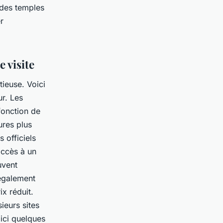
 des temples
r
e visite
ieuse. Voici
ur. Les
fonction de
ures plus
s officiels
accès à un
uvent
 également
ix réduit.
ieurs sites
ici quelques