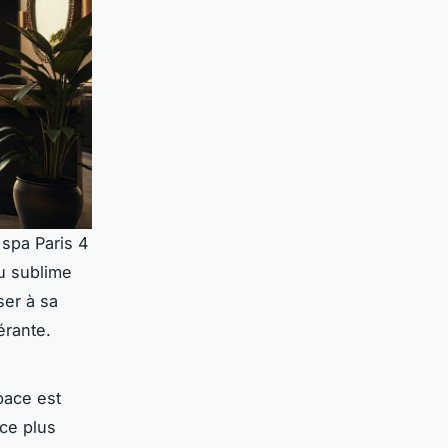
 spa Paris 4
du sublime
ser à sa
érante.
pace est
ce plus