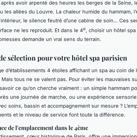
après avoir arpenté des heures les berges de la Seine, l
u les allées du Louvre. La chaleur humide du hammam, l’
 intérieur, le silence feutré d’une cabine de soin… Ces se
e
rface ne les reproduit. Et dans le 4
, choisir un
hôtel spa
romesses demande un vrai sens du terrain.
de sélection pour votre hôtel spa parisien
ge d’établissements 4 étoiles affichant un spa au coin de 
. Mais tous ne se valent pas. Pour éviter les mauvaises su
savoir ce qu’on cherche vraiment : un simple hammam po
rès une journée de marche, ou une expérience sensorie
vec soins, bassin et accompagnement sur mesure ? L’em
ents et le niveau de service font toute la différence.
ce de l'emplacement dans le 4ème
issement, cœur historique de Paris, offre une immersion 