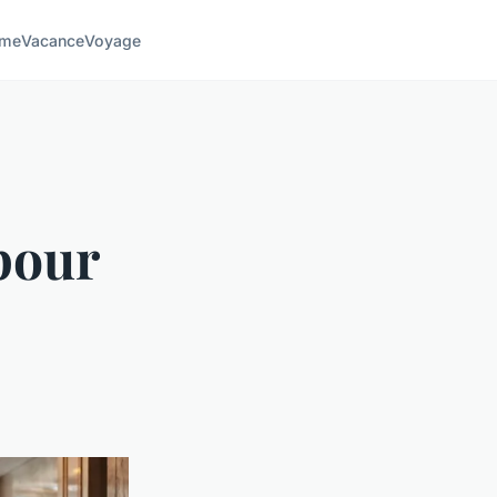
sme
Vacance
Voyage
 pour