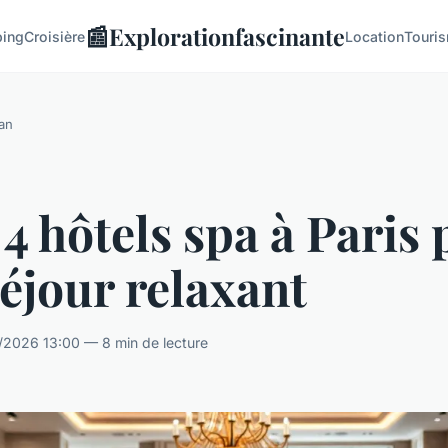
📰
Explorationfascinante
ing
Croisière
Location
Touri
an
4 hôtels spa à Paris
éjour relaxant
/2026 13:00 — 8 min de lecture