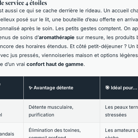
e service 4 étoiles
est aussi ce qui se cache derrière le rideau. Un accueil ch
lleux posé sur le lit, une bouteille d’eau offerte en arriv
onnalisé après le soin. Les petits gestes comptent. On a
enus de soins d’
aromathérapie
sur mesure, les produits 
encore des horaires étendus. Et côté petit-déjeuner ? Un 
ec jus pressés, viennoiseries maison et options légères,
le d’un vrai
confort haut de gamme
.
e
✨ Avantage détente
🎯 Idéal pour…
Détente musculaire,
Les peaux ter
el
purification
stressées
Élimination des toxines,
Les amateurs 
landais
sommeil profond
sèche