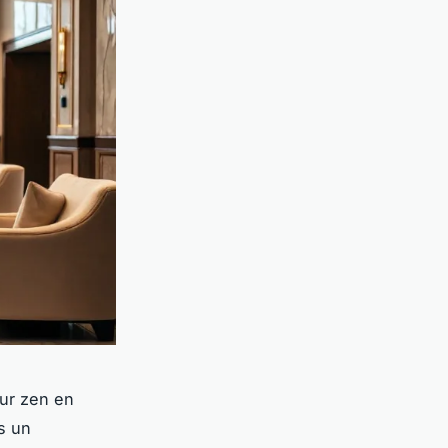
our zen en
s un