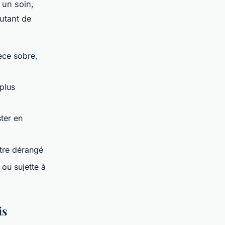
 un soin,
Autant de
èce sobre,
plus
ter en
être dérangé
 ou sujette à
is