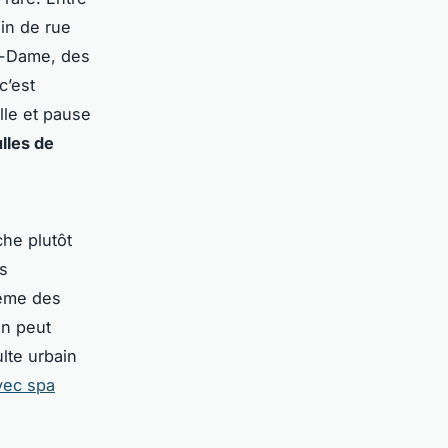
in de rue
re-Dame, des
c’est
lle et pause
lles de
he plutôt
s
même des
on peut
lte urbain
avec spa