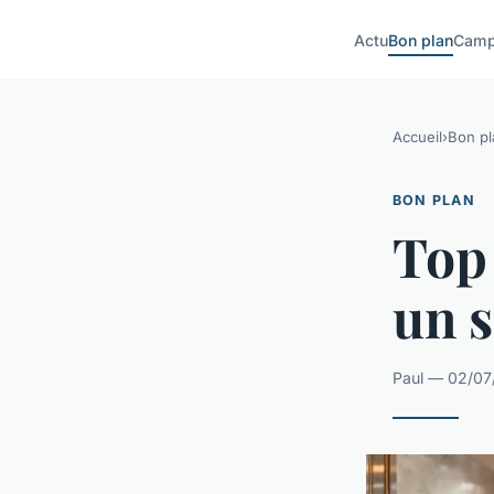
Actu
Bon plan
Camp
Accueil
›
Bon pl
BON PLAN
Top 
un s
Paul — 02/07