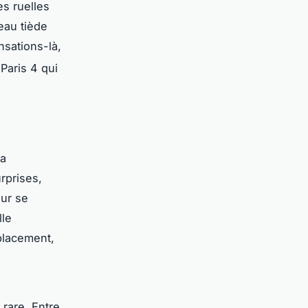
es ruelles
eau tiède
nsations-là,
 Paris 4
qui
la
rprises,
ur se
lle
placement,
rare. Entre