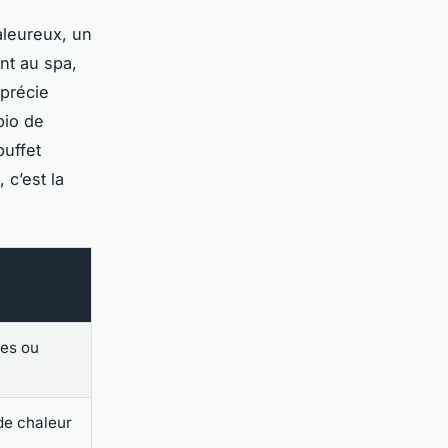
aleureux, un
ant au spa,
pprécie
bio de
buffet
 c’est la
nes ou
de chaleur