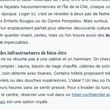
ux façades haussmanniennes et l’Île de la Cité, chaque co
 époque. Loger ici, c’est se réveiller à deux pas de Not
 Enfants Rouges ou du Centre Pompidou. Mais surtout, 
d’un emplacement parfait pour alterner découverte culture
Un quartier vivant, certes, mais où l’on trouve aussi des
bu
on
impeccables.
 des infrastructures de bien-être
 ne se résume pas à une cabine et un hammam. On cherc
omplet : sauna, bassin de nage chauffé, cabines de soin
 coin détente avec tisanes. Certains hôtels proposent 
riels ou des douches expériences. L’idéal ? Un lieu où l’
ieurs heures sans se sentir pressé. Pour s'évader du tumu
r le centre, réserver une nuit dans un
hôtel confidentiel 
ais
est une option royale.