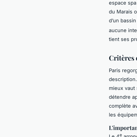
espace spa 
du Marais o
d’un bassin
aucune inte
tient ses p
Critères 
Paris regor
description
mieux vaut 
détendre ap
complète a
les équipem
L'importan
e
Le 4
arrond