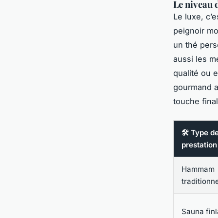
Le niveau d
Le luxe, c’
peignoir moe
un thé pers
aussi les m
qualité ou 
gourmand av
touche fina
🛠️ Type d
prestation
Hammam
traditionn
Sauna fin