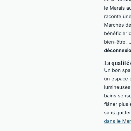
le Marais a
raconte une
Marchés des
bénéficier 
bien-être. 
déconnexi
La qualité
Un bon spa
un espace c
lumineuses,
bains senso
flâner plus
sans quitte
dans le Mar