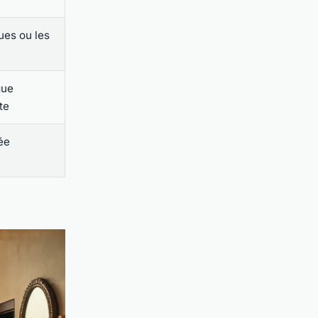
ues ou les
gue
te
ée