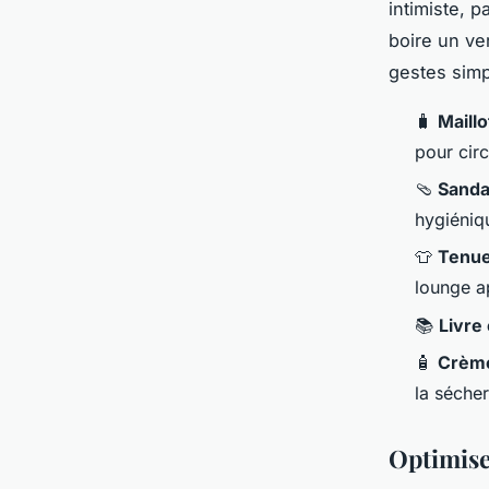
intimiste, 
boire un ve
gestes sim
🧳
Maillo
pour circ
🩴
Sanda
hygiéniqu
👕
Tenue
lounge 
📚
Livre
🧴
Crème
la séche
Optimise