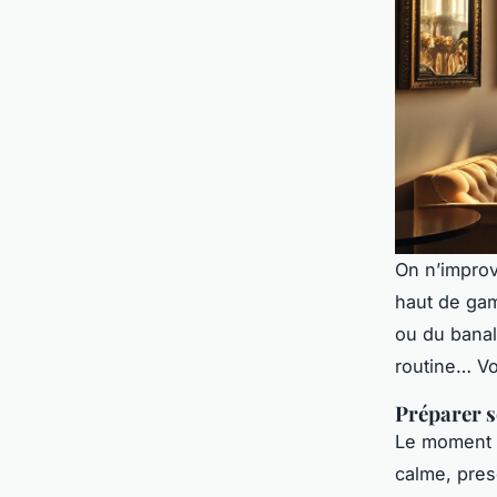
On n’impro
haut de gam
ou du banal.
routine… Vo
Préparer s
Le moment c
calme, pres